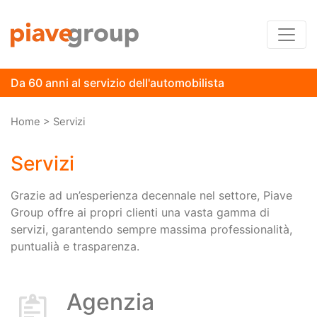
Da 60 anni al servizio dell'automobilista
Percorso a "briciole di pane"
Home
>
Servizi
Servizi
Grazie ad un’esperienza decennale nel settore, Piave
Group offre ai propri clienti una vasta gamma di
servizi, garantendo sempre massima professionalità,
puntualià e trasparenza.
Agenzia